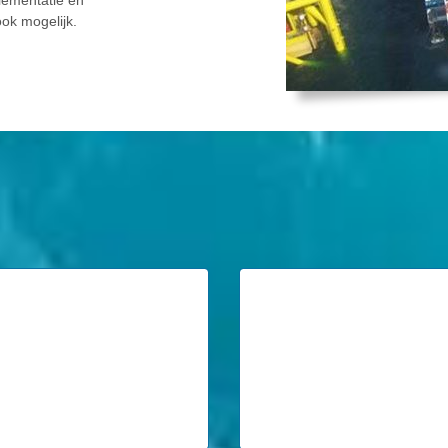
ok mogelijk.
et een excellente reputatie en
Wij geven op consistente w
 hoog niveau.
klanten binnen de maritiem