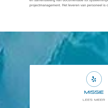
projectmanagement. Het leveren van personeel is o
MISSIE
Wij zijn een betrouwbaar professioneel bedrijf m
Missie
leveren wereldwijd diensten op
LEES MEER