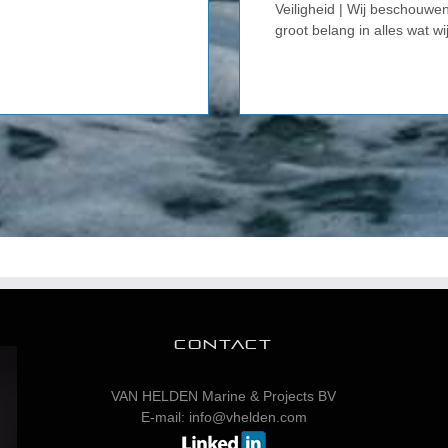
Veiligheid | Wij beschouwe
groot belang in alles wat wi
CONTACT
VAN HELDEN Marine & Projects BV
E-mail: info@vhelden.com